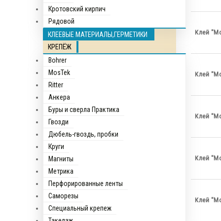
Кротовский кирпич
Рядовой
Клей "М
КЛЕЕВЫЕ МАТЕРИАЛЫ,ГЕРМЕТИКИ
КРЕПЁЖ
Bohrer
MosTek
Клей "М
Ritter
Анкера
Буры и сверла Практика
Клей "М
Гвозди
Дюбель-гвоздь, пробки
Круги
Клей "М
Магниты
Метрика
Перфорированные ленты
Саморезы
Клей "М
Специальный крепеж
Такелаж