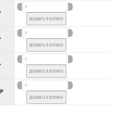
P
P
P
 P