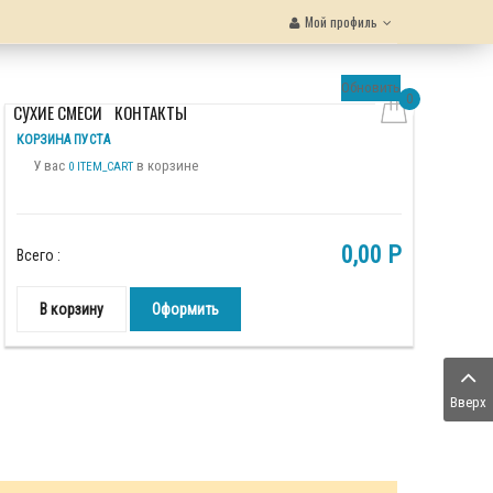
Мой профиль
Обновить
0
Ы
СУХИЕ СМЕСИ
КОНТАКТЫ
КОРЗИНА ПУСТА
У вас
в корзине
0 ITEM_CART
0,00 P
Всего :
В корзину
Оформить
Вверх