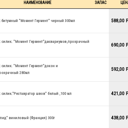
НАИМЕНОВАНИЕ
ЗАПАС
ЦЕН
588,00 
к битумный "Момент Гермент" черный 300мл
к силик. "Момент Гермент"даквариумов,прозрачный
690,00 
 силик. "Момент Гермент"докон и
592,00 
прозрачный 280мл
421,00 
 силик."Реставратор швов" белый ,100 мл
438,00 
елид" виниловый (Франция) 300г