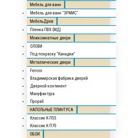
Мебель для ванн
Мебель для ванн "ЭРМИС"
МебельДрев
Пленка ПВХ (МД)
Межкомнатные двери
ОЛОВИ
Под покраску "Канадки"
Металлические двери
Ferroni
Владимирская фабрика дверей
Дверной континент
Мануфактура
Прораб
НАПОЛЬНЫЕ ПЛИНТУСА
Классик К-П55
Классик К-П70
ОБОИ