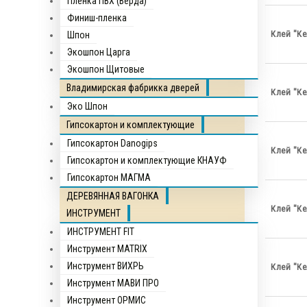
Пленка ПВХ (Верда)
Финиш-пленка
Клей "Ке
Шпон
Экошпон Царга
Экошпон Щитовые
Владимирская фабрикка дверей
Клей "К
Эко Шпон
Гипсокартон и комплектующие
Гипсокартон Danogips
Клей "Ке
Гипсокартон и комплектующие КНАУФ
Гипсокартон МАГМА
ДЕРЕВЯННАЯ ВАГОНКА
Клей "Ке
ИНСТРУМЕНТ
ИНСТРУМЕНТ FIT
Инструмент MATRIX
Инструмент ВИХРЬ
Клей "Ке
Инструмент МАВИ ПРО
Инструмент ОРМИС