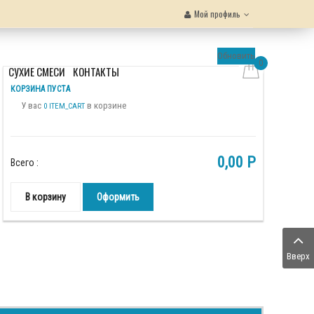
Мой профиль
Обновить
0
Ы
СУХИЕ СМЕСИ
КОНТАКТЫ
КОРЗИНА ПУСТА
У вас
в корзине
0 ITEM_CART
0,00 P
Всего :
В корзину
Оформить
Вверх