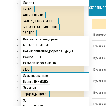
Лопаты
СКОБЯНЫЕ 
TYTAN
АНТИСЕПТИКИ
БАЛКИ ДЕКОРАТИВНЫЕ
БЫТОВЫЕ СВЕТИЛЬНИКИ
ВАЛТЕК
Болторез
Вентили, клапаны, краны
МЕТАЛЛОПЛАСТИК
Бумага з
Полипропилен водопровод Турция
РАДИАТОРЫ
Бумага з
Резьбовые соединения
ВДК
Бумага н
Ламинированные
Бумага н
Пленка ПВХ (ВДК)
Экошпон
Бумага н
Верда Одинцово
3D
Бумага н