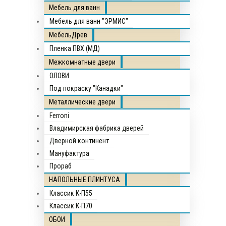
Мебель для ванн
Мебель для ванн "ЭРМИС"
МебельДрев
Пленка ПВХ (МД)
Межкомнатные двери
ОЛОВИ
Под покраску "Канадки"
Металлические двери
Ferroni
Владимирская фабрика дверей
Дверной континент
Мануфактура
Прораб
НАПОЛЬНЫЕ ПЛИНТУСА
Классик К-П55
Классик К-П70
ОБОИ