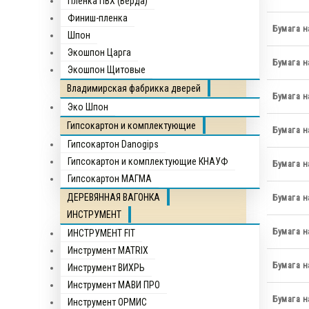
Пленка ПВХ (Верда)
Финиш-пленка
Бумага н
Шпон
Экошпон Царга
Бумага н
Экошпон Щитовые
Владимирская фабрикка дверей
Бумага н
Эко Шпон
Гипсокартон и комплектующие
Бумага н
Гипсокартон Danogips
Гипсокартон и комплектующие КНАУФ
Бумага н
Гипсокартон МАГМА
ДЕРЕВЯННАЯ ВАГОНКА
Бумага н
ИНСТРУМЕНТ
Бумага н
ИНСТРУМЕНТ FIT
Инструмент MATRIX
Бумага н
Инструмент ВИХРЬ
Инструмент МАВИ ПРО
Бумага н
Инструмент ОРМИС