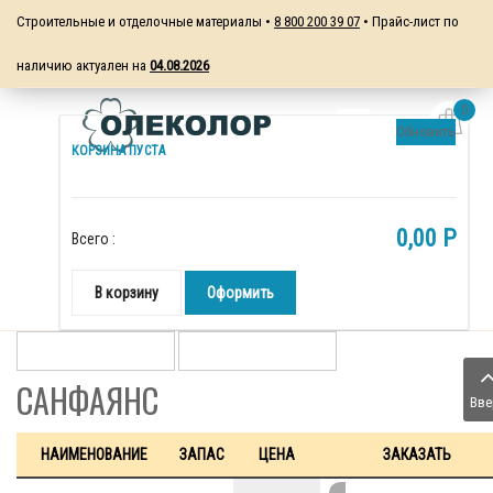
Строительные и отделочные материалы •
8 800 200 39 07
• Прайс-лист по
наличию актуален на
04.08.2026
0
Обновить
КОРЗИНА ПУСТА
0,00 P
Всего :
В корзину
Оформить
САНФАЯНС
Вве
НАИМЕНОВАНИЕ
ЗАПАС
ЦЕНА
ЗАКАЗАТЬ