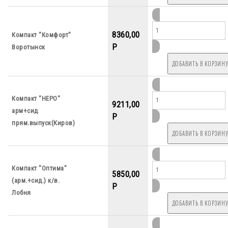
8360,00
Компакт "Комфорт"
P
Воротынск
Компакт "НЕРО"
9211,00
арм+сид
P
прям.выпуск(Киров)
Компакт "Оптима"
5850,00
(арм.+сид.) к/в.
P
Лобня