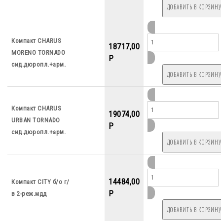
Компакт CHARUS
18717,00
MORENO TORNADO
P
сид.дюропл.+арм.
Компакт CHARUS
19074,00
URBAN TORNADO
P
сид.дюропл.+арм.
14484,00
Компакт CITY б/о г/
P
в 2-реж.мдд