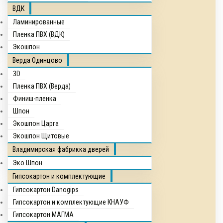
ВДК
Ламинированные
Пленка ПВХ (ВДК)
Экошпон
Верда Одинцово
3D
Пленка ПВХ (Верда)
Финиш-пленка
Шпон
Экошпон Царга
Экошпон Щитовые
Владимирская фабрикка дверей
Эко Шпон
Гипсокартон и комплектующие
Гипсокартон Danogips
Гипсокартон и комплектующие КНАУФ
Гипсокартон МАГМА