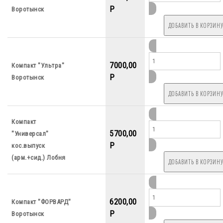
P
Воротынск
7000,00
Компакт "Ультра"
P
Воротынск
Компакт
5700,00
"Универсал"
P
кос.выпуск
(арм.+сид.) Лобня
6200,00
Компакт "ФОРВАРД"
P
Воротынск