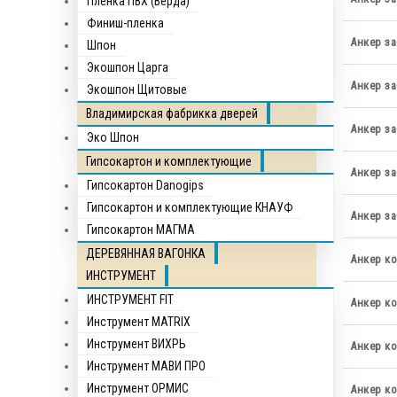
Пленка ПВХ (Верда)
Финиш-пленка
Анкер за
Шпон
Экошпон Царга
Анкер за
Экошпон Щитовые
Владимирская фабрикка дверей
Анкер за
Эко Шпон
Гипсокартон и комплектующие
Анкер за
Гипсокартон Danogips
Гипсокартон и комплектующие КНАУФ
Анкер за
Гипсокартон МАГМА
ДЕРЕВЯННАЯ ВАГОНКА
Анкер ко
ИНСТРУМЕНТ
ИНСТРУМЕНТ FIT
Анкер ко
Инструмент MATRIX
Инструмент ВИХРЬ
Анкер ко
Инструмент МАВИ ПРО
Инструмент ОРМИС
Анкер ко