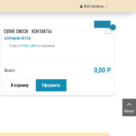
Мой профиль
Обновить
0
Ы
СУХИЕ СМЕСИ
КОНТАКТЫ
КОРЗИНА ПУСТА
У вас
в корзине
0 ITEM_CART
0,00 P
Всего :
В корзину
Оформить
Вверх