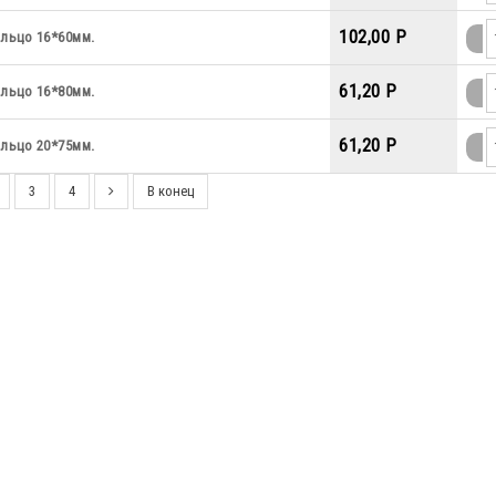
102,00 P
льцо 16*60мм.
61,20 P
льцо 16*80мм.
61,20 P
льцо 20*75мм.
3
4
В конец