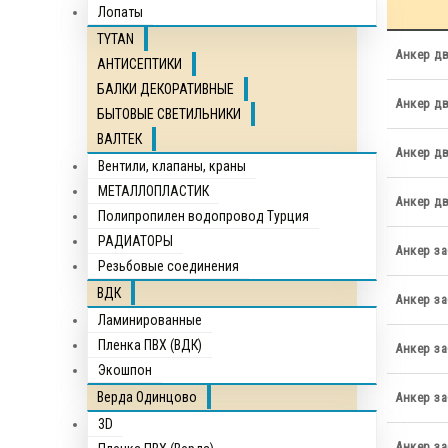
Лопаты
TYTAN
Анкер д
АНТИСЕПТИКИ
БАЛКИ ДЕКОРАТИВНЫЕ
Анкер д
БЫТОВЫЕ СВЕТИЛЬНИКИ
ВАЛТЕК
Анкер д
Вентили, клапаны, краны
МЕТАЛЛОПЛАСТИК
Анкер д
Полипропилен водопровод Турция
РАДИАТОРЫ
Анкер за
Резьбовые соединения
ВДК
Анкер за
Ламинированные
Пленка ПВХ (ВДК)
Анкер за
Экошпон
Верда Одинцово
Анкер за
3D
Анкер за