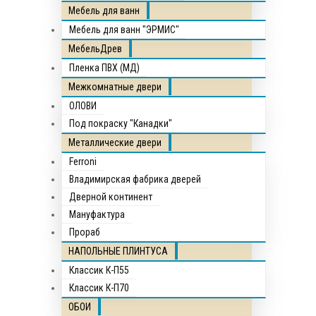
Мебель для ванн
Мебель для ванн "ЭРМИС"
МебельДрев
Пленка ПВХ (МД)
Межкомнатные двери
ОЛОВИ
Под покраску "Канадки"
Металлические двери
Ferroni
Владимирская фабрика дверей
Дверной континент
Мануфактура
Прораб
НАПОЛЬНЫЕ ПЛИНТУСА
Классик К-П55
Классик К-П70
ОБОИ