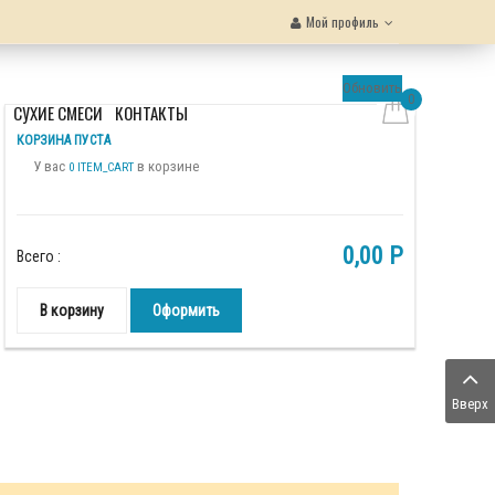
Мой профиль
Обновить
0
Ы
СУХИЕ СМЕСИ
КОНТАКТЫ
КОРЗИНА ПУСТА
У вас
в корзине
0 ITEM_CART
0,00 P
Всего :
В корзину
Оформить
Вверх