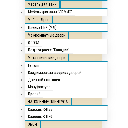
Мебель для ванн
Мебель для ванн "ЭРМИС"
МебельДрев
Пленка ПВХ (МД)
Межкомнатные двери
ОЛОВИ
Под покраску "Канадки"
Металлические двери
Ferroni
Владимирская фабрика дверей
Дверной континент
Мануфактура
Прораб
НАПОЛЬНЫЕ ПЛИНТУСА
Классик К-П55
Классик К-П70
ОБОИ