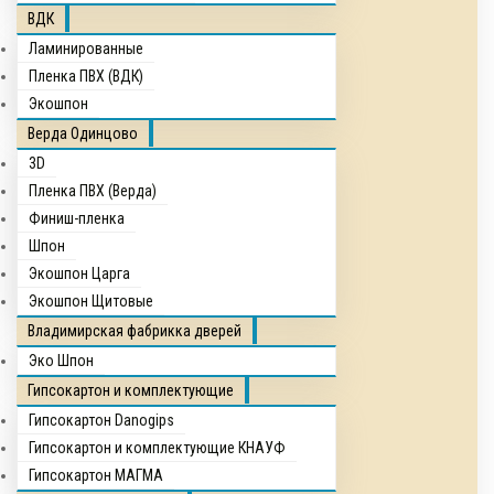
ВДК
Ламинированные
Пленка ПВХ (ВДК)
Экошпон
Верда Одинцово
3D
Пленка ПВХ (Верда)
Финиш-пленка
Шпон
Экошпон Царга
Экошпон Щитовые
Владимирская фабрикка дверей
Эко Шпон
Гипсокартон и комплектующие
Гипсокартон Danogips
Гипсокартон и комплектующие КНАУФ
Гипсокартон МАГМА