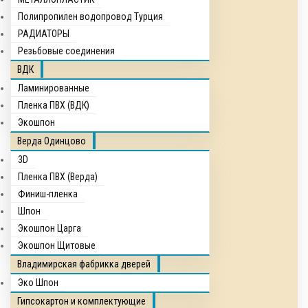
Полипропилен водопровод Турция
РАДИАТОРЫ
Резьбовые соединения
ВДК
Ламинированные
Пленка ПВХ (ВДК)
Экошпон
Верда Одинцово
3D
Пленка ПВХ (Верда)
Финиш-пленка
Шпон
Экошпон Царга
Экошпон Щитовые
Владимирская фабрикка дверей
Эко Шпон
Гипсокартон и комплектующие