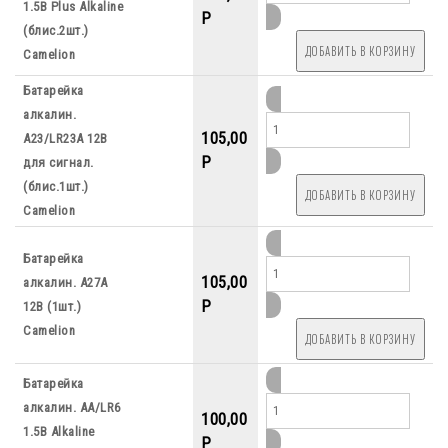
1.5B Plus Alkaline
P
(блис.2шт.)
Camelion
Батарейка
алкалин.
105,00
А23/LR23А 12В
P
для сигнал.
(блис.1шт.)
Camelion
Батарейка
105,00
алкалин. А27А
P
12В (1шт.)
Camelion
Батарейка
алкалин. АА/LR6
100,00
1.5B Alkaline
P