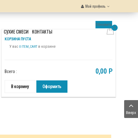
Мой профиль
Обновить
0
Ы
СУХИЕ СМЕСИ
КОНТАКТЫ
КОРЗИНА ПУСТА
У вас
в корзине
0 ITEM_CART
0,00 P
Всего :
В корзину
Оформить
Вверх