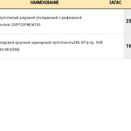
НАИМЕНОВАНИЕ
ЗАПАС
пустотелый рядовой утолщенный с рифленной
23
остью 250*120*88 М150
рядовой красный одинарный пустотность38% КР-р-пу, 1НФ
16
65 ККЗ(396)