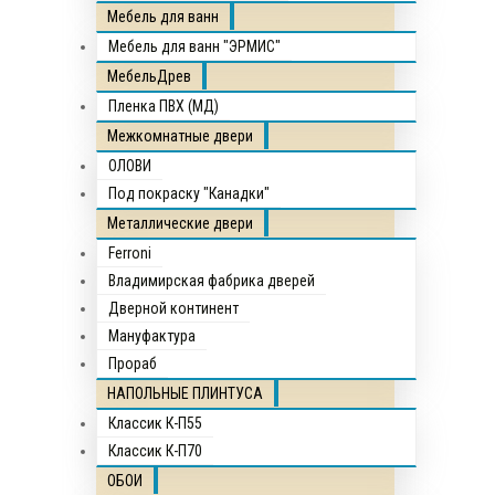
Мебель для ванн
Мебель для ванн "ЭРМИС"
МебельДрев
Пленка ПВХ (МД)
Межкомнатные двери
ОЛОВИ
Под покраску "Канадки"
Металлические двери
Ferroni
Владимирская фабрика дверей
Дверной континент
Мануфактура
Прораб
НАПОЛЬНЫЕ ПЛИНТУСА
Классик К-П55
Классик К-П70
ОБОИ