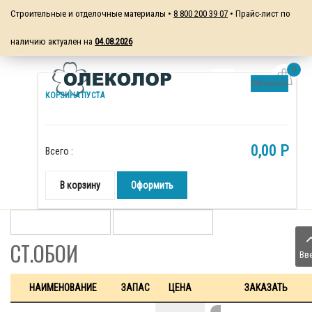
Строительные и отделочные материалы •
8 800 200 39 07
• Прайс-лист по
наличию актуален на
04.08.2026
0
Обновить
КОРЗИНА ПУСТА
0,00 P
Всего :
В корзину
Оформить
СТ.ОБОИ
Вв
НАИМЕНОВАНИЕ
ЗАПАС
ЦЕНА
ЗАКАЗАТЬ