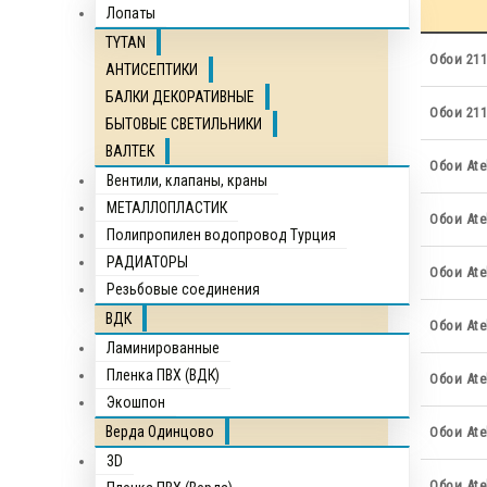
Лопаты
TYTAN
Обои 211
АНТИСЕПТИКИ
БАЛКИ ДЕКОРАТИВНЫЕ
Обои 211
БЫТОВЫЕ СВЕТИЛЬНИКИ
ВАЛТЕК
Обои Atel
Вентили, клапаны, краны
МЕТАЛЛОПЛАСТИК
Обои Atel
Полипропилен водопровод Турция
РАДИАТОРЫ
Обои Atel
Резьбовые соединения
ВДК
Обои Atel
Ламинированные
Пленка ПВХ (ВДК)
Обои Atel
Экошпон
Верда Одинцово
Обои Atel
3D
Обои Atel