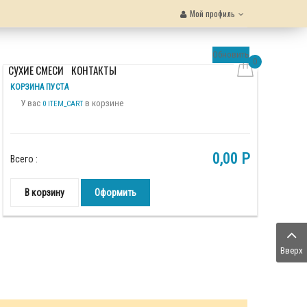
Мой профиль
Обновить
0
Ы
СУХИЕ СМЕСИ
КОНТАКТЫ
КОРЗИНА ПУСТА
У вас
в корзине
0 ITEM_CART
0,00 P
Всего :
В корзину
Оформить
Вверх