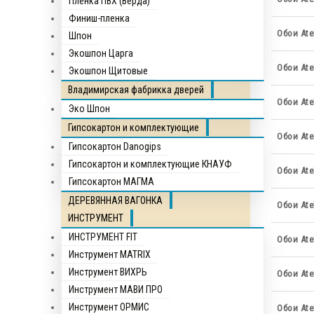
Пленка ПВХ (Верда)
Финиш-пленка
Обои Atel
Шпон
Экошпон Царга
Обои Atel
Экошпон Щитовые
Владимирская фабрикка дверей
Обои Atel
Эко Шпон
Гипсокартон и комплектующие
Обои Atel
Гипсокартон Danogips
Гипсокартон и комплектующие КНАУФ
Обои Ate
Гипсокартон МАГМА
ДЕРЕВЯННАЯ ВАГОНКА
Обои Atel
ИНСТРУМЕНТ
ИНСТРУМЕНТ FIT
Обои Atel
Инструмент MATRIX
Инструмент ВИХРЬ
Обои Atel
Инструмент МАВИ ПРО
Инструмент ОРМИС
Обои Atel