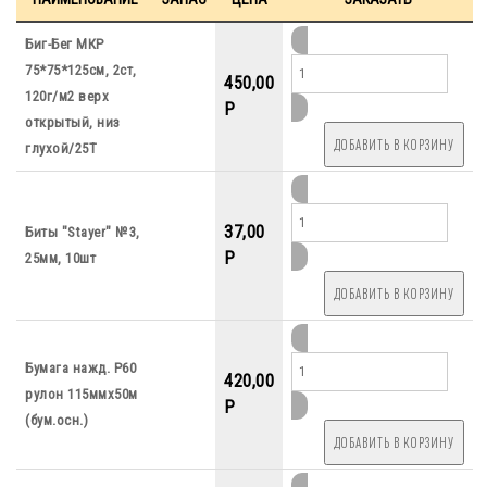
Биг-Бег МКР
75*75*125см, 2ст,
450,00
120г/м2 верх
P
открытый, низ
глухой/25Т
37,00
Биты "Stayer" №3,
P
25мм, 10шт
Бумага нажд. Р60
420,00
рулон 115ммх50м
P
(бум.осн.)