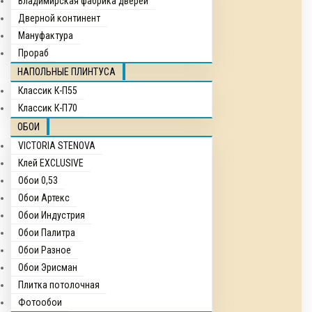
Владимирская фабрика дверей
Дверной континент
Мануфактура
Прораб
НАПОЛЬНЫЕ ПЛИНТУСА
Классик К-П55
Классик К-П70
ОБОИ
VICTORIA STENOVA
Клей EXCLUSIVE
Обои 0,53
Обои Артекс
Обои Индустрия
Обои Палитра
Обои Разное
Обои Эрисман
Плитка потолочная
Фотообои