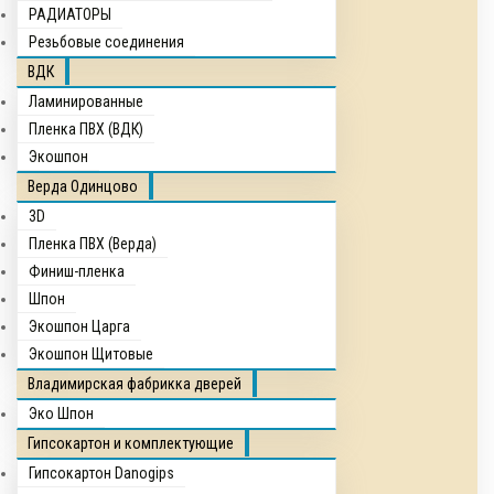
РАДИАТОРЫ
Резьбовые соединения
ВДК
Ламинированные
Пленка ПВХ (ВДК)
Экошпон
Верда Одинцово
3D
Пленка ПВХ (Верда)
Финиш-пленка
Шпон
Экошпон Царга
Экошпон Щитовые
Владимирская фабрикка дверей
Эко Шпон
Гипсокартон и комплектующие
Гипсокартон Danogips