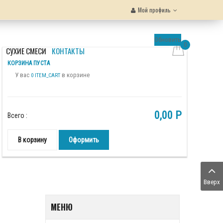
Мой профиль
Обновить
0
Ы
СУХИЕ СМЕСИ
КОНТАКТЫ
КОРЗИНА ПУСТА
У вас
в корзине
0 ITEM_CART
0,00 P
Всего :
В корзину
Оформить
Вверх
МЕНЮ