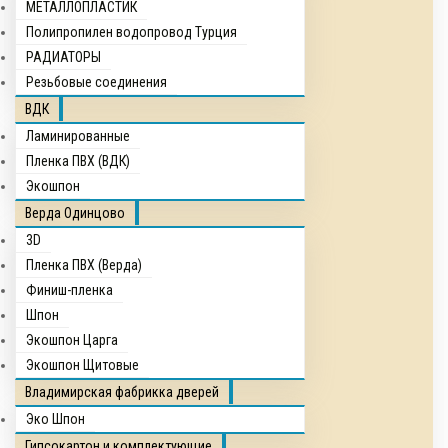
МЕТАЛЛОПЛАСТИК
Полипропилен водопровод Турция
РАДИАТОРЫ
Резьбовые соединения
ВДК
Ламинированные
Пленка ПВХ (ВДК)
Экошпон
Верда Одинцово
3D
Пленка ПВХ (Верда)
Финиш-пленка
Шпон
Экошпон Царга
Экошпон Щитовые
Владимирская фабрикка дверей
Эко Шпон
Гипсокартон и комплектующие