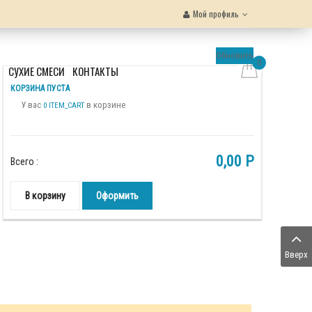
Мой профиль
Обновить
0
Ы
СУХИЕ СМЕСИ
КОНТАКТЫ
КОРЗИНА ПУСТА
У вас
в корзине
0 ITEM_CART
0,00 P
Всего :
В корзину
Оформить
Вверх