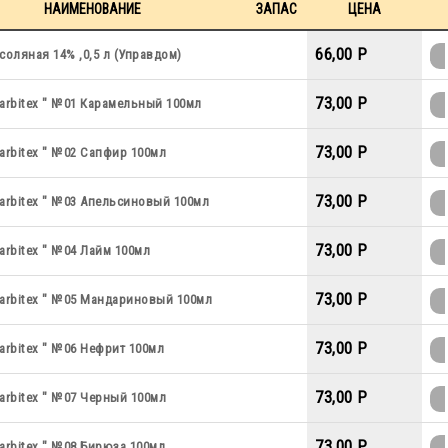
НАИМЕНОВАНИЕ
ЗАПАС
ЦЕНА
66,00 P
соляная 14% ,0,5 л (Управдом)
73,00 P
arbitex " №01 Карамельный 100мл
73,00 P
arbitex " №02 Сапфир 100мл
73,00 P
arbitex " №03 Апельсиновый 100мл
73,00 P
arbitex " №04 Лайм 100мл
73,00 P
arbitex " №05 Мандариновый 100мл
73,00 P
arbitex " №06 Нефрит 100мл
73,00 P
arbitex " №07 Черный 100мл
73,00 P
arbitex " №08 Бирюза 100мл