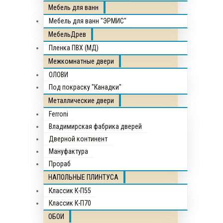
Мебель для ванн
Мебель для ванн "ЭРМИС"
МебельДрев
Пленка ПВХ (МД)
Межкомнатные двери
ОЛОВИ
Под покраску "Канадки"
Металлические двери
Ferroni
Владимирская фабрика дверей
Дверной континент
Мануфактура
Прораб
НАПОЛЬНЫЕ ПЛИНТУСА
Классик К-П55
Классик К-П70
ОБОИ