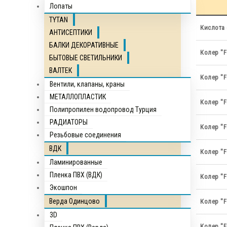
Лопаты
TYTAN
Кислота 
АНТИСЕПТИКИ
БАЛКИ ДЕКОРАТИВНЫЕ
Колер "F
БЫТОВЫЕ СВЕТИЛЬНИКИ
ВАЛТЕК
Колер "F
Вентили, клапаны, краны
МЕТАЛЛОПЛАСТИК
Колер "F
Полипропилен водопровод Турция
РАДИАТОРЫ
Колер "F
Резьбовые соединения
ВДК
Колер "F
Ламинированные
Пленка ПВХ (ВДК)
Колер "F
Экошпон
Верда Одинцово
Колер "F
3D
Колер "F