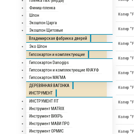
Пленка ПВХ (Верда)
Финиш-пленка
Колер "F
Шпон
Экошпон Царга
Колер "F
Экошпон Щитовые
Владимирская фабрикка дверей
Колер "F
Эко Шпон
Гипсокартон и комплектующие
Колер "F
Гипсокартон Danogips
Гипсокартон и комплектующие КНАУФ
Колер "F
Гипсокартон МАГМА
ДЕРЕВЯННАЯ ВАГОНКА
Колер "F
ИНСТРУМЕНТ
ИНСТРУМЕНТ FIT
Колер "F
Инструмент MATRIX
Инструмент ВИХРЬ
Колер "F
Инструмент МАВИ ПРО
Инструмент ОРМИС
Колер "F